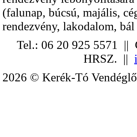
(falunap, búcsú, majális, cé
rendezvény, lakodalom, bál 
Tel.: 06 20 925 5571 ||
HRSZ. ||
2026 © Kerék-Tó Vendéglő