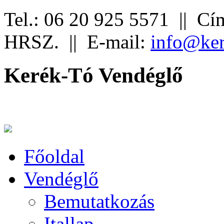
Tel.: 06 20 925 5571 ||
Cím
HRSZ. ||
E-mail:
info@ker
Kerék-Tó Vendéglő
Főoldal
Vendéglő
Bemutatkozás
Itallap