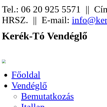
Tel.: 06 20 925 5571 ||
Cím
HRSZ. ||
E-mail:
info@ker
Kerék-Tó Vendéglő
Főoldal
Vendéglő
Bemutatkozás
Itallap