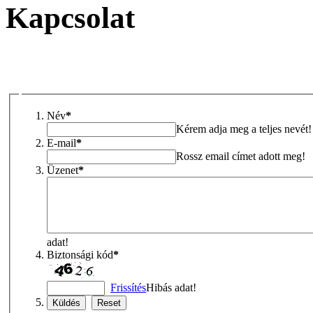
Kapcsolat
Név
*
Kérem adja meg a teljes nevét!
E-mail
*
Rossz email címet adott meg!
Üzenet
*
adat!
Biztonsági kód
*
Frissítés
Hibás adat!