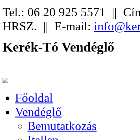
Tel.: 06 20 925 5571 ||
Cím
HRSZ. ||
E-mail:
info@ker
Kerék-Tó Vendéglő
Főoldal
Vendéglő
Bemutatkozás
Itallap