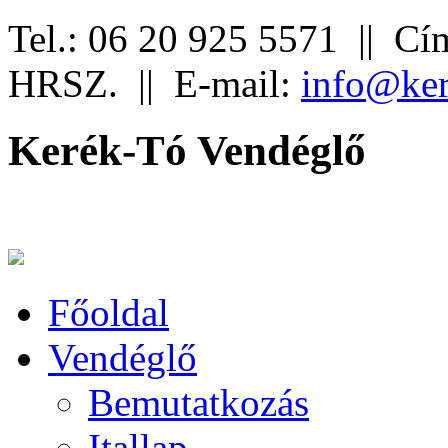
Tel.: 06 20 925 5571 ||
Cím
HRSZ. ||
E-mail:
info@ker
Kerék-Tó Vendéglő
Főoldal
Vendéglő
Bemutatkozás
Itallap