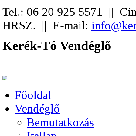
Tel.: 06 20 925 5571 ||
Cím
HRSZ. ||
E-mail:
info@ker
Kerék-Tó Vendéglő
Főoldal
Vendéglő
Bemutatkozás
Itallap