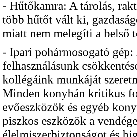
- Hűtőkamra: A tárolás, rakt
több hűtőt vált ki, gazdasá
miatt nem melegíti a belső t
- Ipari pohármosogató gép: 
felhasználásunk csökkentésé
kollégáink munkáját szeretn
Minden konyhán kritikus fo
evőeszközök és egyéb konyh
piszkos eszközök a vendégek
élelmiszerbiztonságot és hig