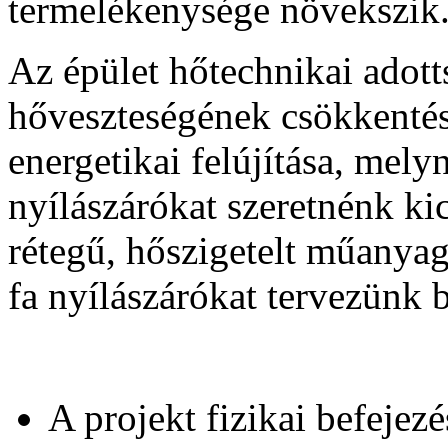
termelékenysége növekszik
Az épület hőtechnikai adott
hőveszteségének csökkentés
energetikai felújítása, mel
nyílászárókat szeretnénk ki
rétegű, hőszigetelt műanyag
fa nyílászárókat tervezünk b
A projekt fizikai befejez