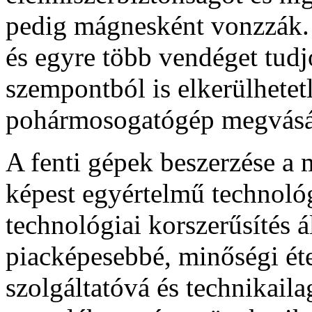
pedig mágnesként vonzzák. 
és egyre több vendéget tudj
szempontból is elkerülhetet
pohármosogatógép megvásá
A fenti gépek beszerzése 
képest egyértelmű technológ
technológiai korszerűsítés á
piacképesebbé, minőségi étel
szolgáltatóvá és technikailag