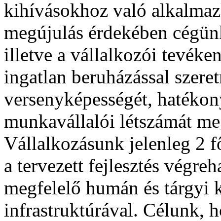
kihívásokhoz való alkalmazk
megújulás érdekében cégünk
illetve a vállalkozói tevék
ingatlan beruházással szeret
versenyképességét, hatékony
munkavállalói létszámát megt
Vállalkozásunk jelenleg 2 f
a tervezett fejlesztés végre
megfelelő humán és tárgyi k
infrastruktúrával. Célunk, 