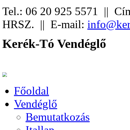
Tel.: 06 20 925 5571 ||
Cím
HRSZ. ||
E-mail:
info@ker
Kerék-Tó Vendéglő
Főoldal
Vendéglő
Bemutatkozás
Itallap