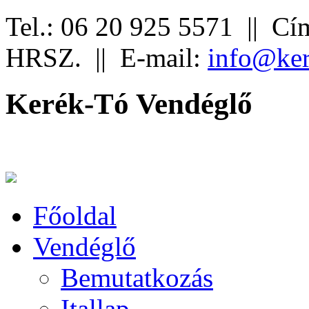
Tel.: 06 20 925 5571 ||
Cím
HRSZ. ||
E-mail:
info@ker
Kerék-Tó Vendéglő
Főoldal
Vendéglő
Bemutatkozás
Itallap